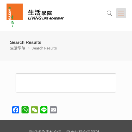
Search Results
生活學院
Search Results
Facebook
WhatsApp
WeChat
Line
Email