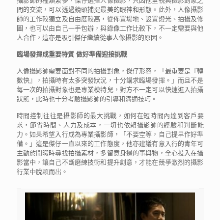
攝影師的種類繁多，傑仔選擇人像攝影，只因他重視與攝影對象之
間的交流，可以透過鏡頭捕捉最美的眼神和形態。此外，人像攝影
師的工作較獨立及自由度較高，從佈置場地、設置燈光、拍攝及修
圖，也可以由自己一手包辦，與錄像工作比較下，不一定需要與他
人合作，這亦是吸引傑仔繼續從事人像攝影的原因。
臨場發揮成重要特質 做好準備迎接挑戰
人像攝影師需要面對不同的拍攝對象，傑仔形容，「最重要是『轉
數快』，拍攝時有太多突發狀況，十分講求臨場發揮。」而且不是
每一次的拍攝對象也是專業模特兒，對方不一定可以快速進入拍攝
狀態，此時也十分考驗攝影師的引導和溝通技巧。
時間控制往往是攝影師的最大挑戰，如何在短時間內達到客戶要
求，節省時間、人力及成本，一切也依賴攝影師的經驗和判斷能
力。如果希望入行成為專業攝影師，「不要空等，自己提早作好準
備。」這是傑仔一直以來的工作態度，他亦建議有意入行的青年可
主動於閒暇時尋找拍攝素材，多留意身邊的事與物，全心投入在攝
影當中，讓自己不斷磨練技術和提升創意，才能在競爭激烈的攝影
行業中脫穎而出。