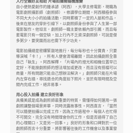
入行全賴好友相助 片場拍攝需隨機應變
自小便熱愛創作的鍾承諺（阿西），大學主修電影，現職為
電影劇照攝影師（劇照師）。修讀學位期間，阿西積極參與
不同大大小小的拍攝活動，同時累積了一定的人脈和作品，
後來在朋友的穿針引線下，以劇照師身份參與了人生第一部
電影製作。他坦言，劇照師一職主要依賴內部引薦，而且每
套電影只有一個空缺，加上行內不乏資深劇照師，可說是僧
多粥少，要突圍而出也需下不少功夫。
電影拍攝總是密鑼緊鼓地進行，每分每秒也十分寶貴，只要
導演喊「卡！」，所有人便會清場離開，因此拍攝劇照全靠
自己「執生」。阿西解釋，「片場內的燈光和相機位置早已
定好，不能按劇照師的想法增加或更改，而且沒有搭檔可以
商量，所有問題只能自己想辦法解決。」劇照師只能在片場
內左穿右插，尋找適合的角度拍下照片，並於有限時間及空
間內完成工作，絕非易事。
用心投入拍攝 建立良好形象
具備美感是成為劇照師最重要的特質，需懂得如何運用一張
劇照讓整個場景昇華，同時流露故事性。阿西直言，「當然
可以隨便拍攝以完成工作，因為工作過程中，每個人也忙得
不可開交，完全沒有時間理會你的工作，但是否過得了自己
的心理關口，又是另一回事。」良好的形象和口碑對於一位
劇照師而言十分重要，將影響著往後的工作機會以及事業發