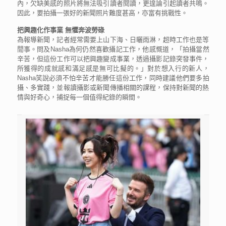
內，欠缺美感的照片將無法吸引讀者閱讀，更遑論引起讀者共鳴。
因此，要拍攝一張好的新聞照片難度甚高，亦富有挑戰性。
把興趣化作事業 無懼奔波勞碌
為報導新聞，記者經常需要上山下海、日曬雨淋，超時工作也是等
閒事。問及Nasha為何仍然喜歡攝記工作，他感慨道，「拍攝當然
辛苦，但這份工作可以把興趣變成事業，透過攝影記錄突發事件，
所獲得的成就感和滿足感是無可比擬的。」對於想入行的新人，
Nasha笑說必須不怕辛苦才能勝任這份工作，同時建議他們要多拍
攝、多實踐，並報讀攝影或新聞傳播相關的課程，保持對新聞的熱
情與好奇心，捕捉每一個值得紀錄的瞬間。