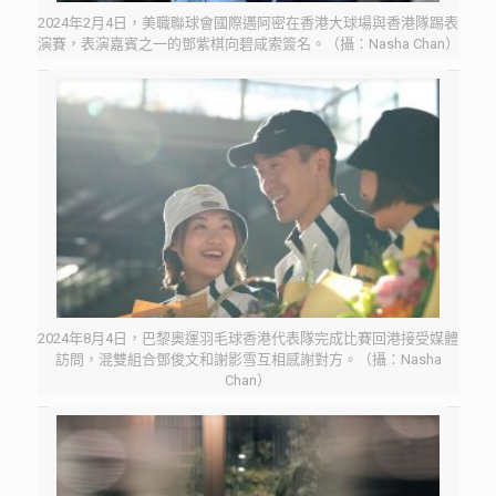
2024年2月4日，美職聯球會國際邁阿密在香港大球場與香港隊踢表
演賽，表演嘉賓之一的鄧紫棋向碧咸索簽名。（攝：Nasha Chan）
2024年8月4日，巴黎奧運羽毛球香港代表隊完成比賽回港接受媒體
訪問，混雙組合鄧俊文和謝影雪互相感謝對方。（攝：Nasha
Chan）