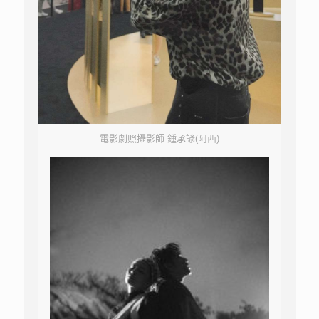
電影劇照攝影師 鍾承諺(阿西)