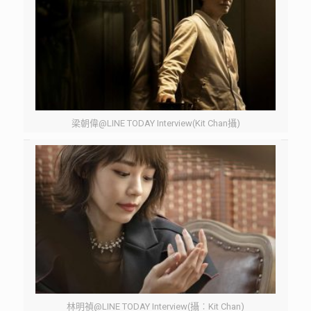
梁朝偉@LINE TODAY Interview(Kit Chan攝)
林明禎@LINE TODAY Interview(攝︰Kit Chan)