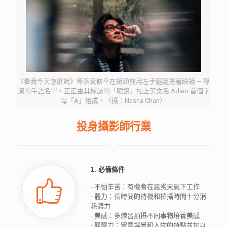
《看我今天怎麼說》導演黃修平在鏡頭前用左手輕輕提著眼鏡 — 導
演的手語名字，正正由其標誌的「眼鏡」加上英文名 Adam 首個字
母「A」組成。（攝：Nasha Chan）
投身攝影師行業
1. 必備條件
- 不怕辛苦：有機會在惡劣天氣下工作
- 體力：長時間的待機和拍攝時間十分消
耗體力
- 美感：多練習拍攝不同事物培養美感
- 觀察力：留意場景和人物的特點並加以