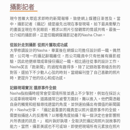
攝影記者
現今普羅大眾追求即時的新聞報導，致使網上媒體日漸普及。當
中，攝影記者（攝記）總是搶先出現在事發現場，拍下最具衝擊力
的畫面呈現在市民眼前，務求以照片引發觀眾的情感共鳴。最後一
位介紹的攝影師，正是任職網媒攝影記者的Nasha Chan。
從設計走到攝影 從照片獲取成功感
大學修讀設計的Nasha，畢業後在網媒公司擔任設計師一職。偶然
間，公司唯一的攝記辭職離任，而公司職員中只有他擁有攝影經
驗，因此他便順理成章接任攝記一職。相比過往從事的設計工作，
Nasha笑言「跑新聞」的過程有趣得多，除了記錄政客唇槍舌劍的
對答，還拍下不少動人心弦的時刻。當總編刊登了自己喜歡的照片
時，更提升了他的信心和成功感。
記錄現場實況 還原事件全貌
Nasha指拍攝時經常會受環境所限並遇上不少掣肘，例如在採訪火
災或車禍現場時，道路通常已被警方圍封，難以進入。他們需憑藉
自身的觸覺和經驗尋找適當的角度，並快速拍攝出有價值的新聞圖
片。Nasha分享，「攝記最重要的職責是以照片還原事件的全貌，
需要拍攝途人的反應嗎？以哪種角度拍攝？每一個決定也會影響照
片所表達的訊息。」 相片孰好孰壞，全取決於攝記用照片說故事的
能力。當然，攝影美感也不可或缺，即使把現場所有元素放在照片