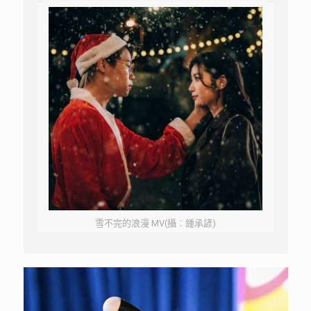
雪不完的浪漫 MV(攝︰鍾承諺)