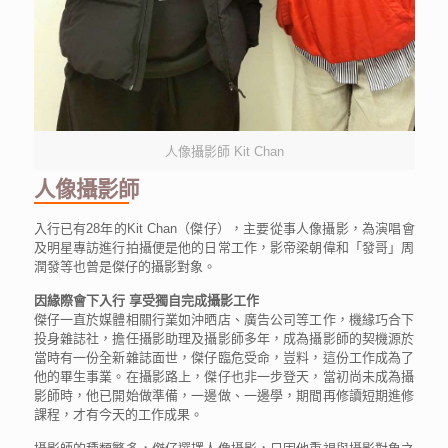
人像攝影師 Kit Chan
人像攝影師
入行已有28年的Kit Chan（傑仔），主要從事人像攝影，為演唱會
及明星專訪進行拍攝便是他的日常工作，影帝梁朝偉和「發哥」周
潤發等也曾是傑仔的攝影對象。
因緣際會下入行 享受獨自完成攝影工作
傑仔一直於媒體相關行業如沖晒店、廣告公司等工作，機緣巧合下
投身雜誌社，擔任攝影助理及攝影師多年，成為攝影師的契機源於
當時有一份全新雜誌面世，傑仔臨危受命，豈料，這份工作成為了
他的畢生事業。在攝影路上，傑仔也非一步登天，當初尚未成為攝
影師時，他已開始做準備，一邊做、一邊學，期間再修讀短期進修
課程，才有今天的工作成果。