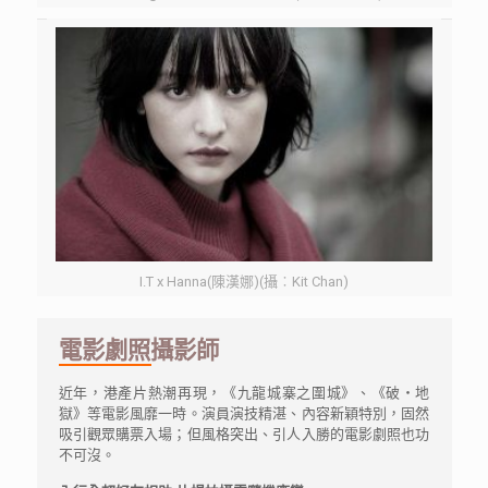
I.T x Hanna(陳漢娜)(攝︰Kit Chan)
電影劇照攝影師
近年，港產片熱潮再現，《九龍城寨之圍城》、《破‧地
獄》等電影風靡一時。演員演技精湛、內容新穎特別，固然
吸引觀眾購票入場；但風格突出、引人入勝的電影劇照也功
不可沒。