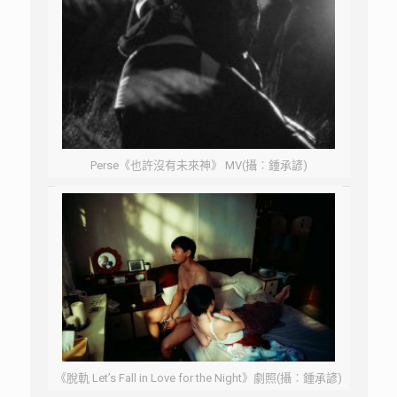
Perse《也許沒有未來神》 MV(攝︰鍾承諺)
《脫軌 Let’s Fall in Love for the Night》劇照(攝︰鍾承諺)