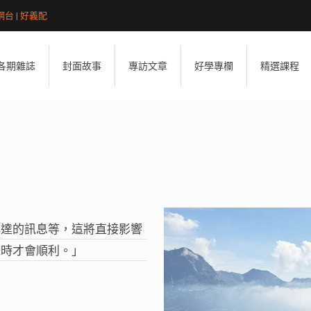
網台
|
好義配
各期雜誌
封面故事
專訪文章
好學專欄
精選課程
傳達的訊息等，這將直接影響
攝時才會順利。」