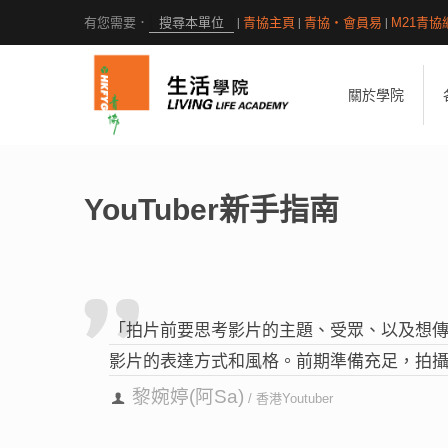
|
青協主頁
|
青協・會員易
|
M21青協
關於學院
YouTuber新手指南
「拍片前要思考影片的主題、受眾、以及想
影片的表達方式和風格。前期準備充足，拍
黎婉婷(阿Sa)
/ 香港Youtuber