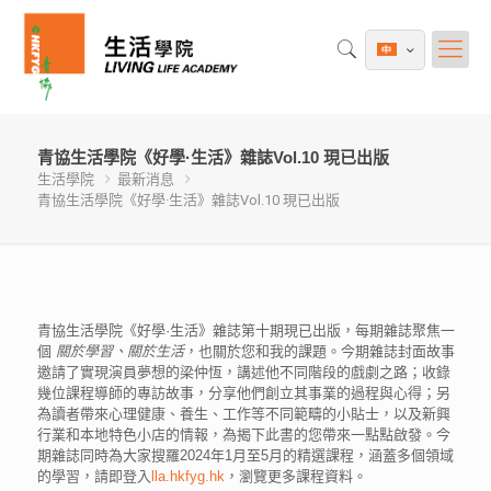
青協生活學院《好學·生活》雜誌Vol.10 現已出版
生活學院
最新消息
青協生活學院《好學·生活》雜誌Vol.10 現已出版
青協生活學院《好學·生活》雜誌第十期現已出版，每期雜誌聚焦一
個
關於學習、關於生活
，也關於您和我的課題。今期雜誌封面故事
邀請了實現演員夢想的梁仲恆，講述他不同階段的戲劇之路；收錄
幾位課程導師的專訪故事，分享他們創立其事業的過程與心得；另
為讀者帶來心理健康、養生、工作等不同範疇的小貼士，以及新興
行業和本地特色小店的情報，為揭下此書的您帶來一點點啟發。今
期雜誌同時為大家搜羅2024年1月至5月的精選課程，涵蓋多個領域
的學習，請即登入
lla.hkfyg.hk
，瀏覽更多課程資料。