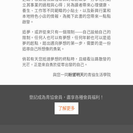
立其事業的過程與心得；另為讀者帶來心理健康、
養生、工作等不同範疇的小貼士，以及新興行業和
本地特色小店的情報，為揭下此書的您帶來一點點
啟發。
追夢，或許從來只有一個限制——自己設給自己的
限制。任何人也可以有夢想，任何年齡也可以是追
夢的起點，踏出邁向夢想的第一步，需要的是一份
追尋自己所想像的勇氣。
倘若有天您抵達夢想的終點時，且細看沿路散發的
光芒，正是來自勇於從零出發的自己。
與您一同
盼望明天
的青協生活學院
登記成為青協會員，盡享各種會員福利！
了解更多