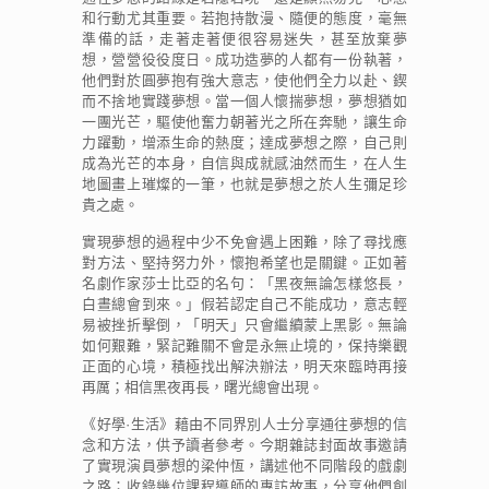
和行動尤其重要。若抱持散漫、隨便的態度，毫無
準備的話，走著走著便很容易迷失，甚至放棄夢
想，營營役役度日。成功造夢的人都有一份執著，
他們對於圓夢抱有強大意志，使他們全力以赴、鍥
而不捨地實踐夢想。當一個人懷揣夢想，夢想猶如
一團光芒，驅使他奮力朝著光之所在奔馳，讓生命
力躍動，增添生命的熱度；達成夢想之際，自己則
成為光芒的本身，自信與成就感油然而生，在人生
地圖畫上璀燦的一筆，也就是夢想之於人生彌足珍
貴之處。
實現夢想的過程中少不免會遇上困難，除了尋找應
對方法、堅持努力外，懷抱希望也是關鍵。正如著
名劇作家莎士比亞的名句：「黑夜無論怎樣悠長，
白晝總會到來。」假若認定自己不能成功，意志輕
易被挫折擊倒，「明天」只會繼續蒙上黑影。無論
如何艱難，緊記難關不會是永無止境的，保持樂觀
正面的心境，積極找出解決辦法，明天來臨時再接
再厲；相信黑夜再長，曙光總會出現。
《好學·生活》藉由不同界別人士分享通往夢想的信
念和方法，供予讀者參考。今期雜誌封面故事邀請
了實現演員夢想的梁仲恆，講述他不同階段的戲劇
之路；收錄幾位課程導師的專訪故事，分享他們創