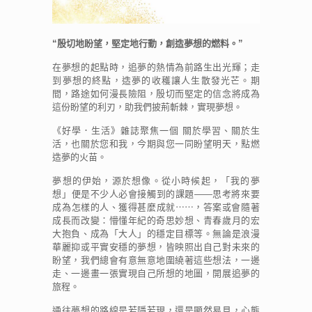
“殷切地盼望，堅定地行動，創造夢想的燃料。”
在夢想的起點時，追夢的熱情為前路生出光輝；走
到夢想的終點，造夢的收穫讓人生散發光芒。期
間，路途如何漫長險阻，殷切而堅定的信念將成為
這份盼望的利刃，助我們披荊斬棘，實現夢想。
《好學．生活》雜誌聚焦一個 關於學習、關於生
活，也關於您和我，今期與您一同盼望明天，點燃
造夢的火苗。
夢想的伊始，源於想像。從小時候起，「我的夢
想」便是不少人必會接觸到的課題——思考將來要
成為怎樣的人、獲得甚麼成就⋯⋯，答案或會隨著
成長而改變：懵懂年紀的奇思妙想、青春歲月的宏
大抱負、成為「大人」的穩定目標等。無論是浪漫
華麗抑或平實安穩的夢想，皆映照出自己對未來的
盼望，我們總會有意無意地圍繞著這些想法，一邊
走、一邊畫一張實現自己所想的地圖，開展追夢的
旅程。
通往夢想的路線是若隱若現，還是顯然易見，心態