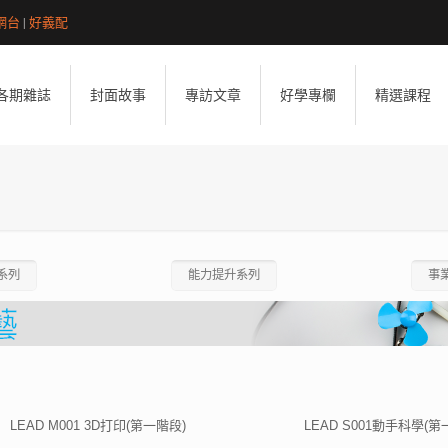
網台
|
好義配
各期雜誌
封面故事
專訪文章
好學專欄
精選課程
系列
能力提升系列
事
LEAD M001 3D打印(第一階段)
LEAD S001動手科學(第