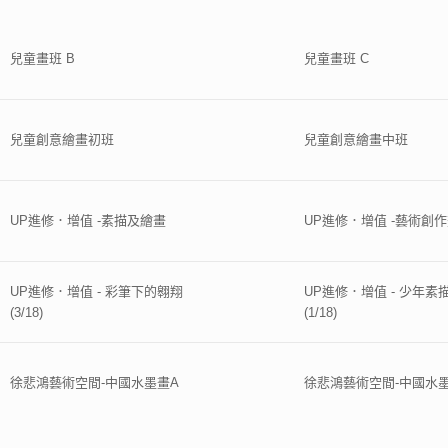
兒童畫班 B
兒童畫班 C
兒童創意繪畫初班
兒童創意繪畫中班
UP進修．增值 -素描及繪畫
UP進修．增值 -藝術創
UP進修．增值 - 彩筆下的翱翔
UP進修．增值 - 少年素
(3/18)
(1/18)
徐悲鴻藝術空間-中國水墨畫A
徐悲鴻藝術空間-中國水