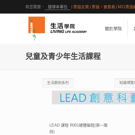
|
青協主頁
|
青協・會員易
|
M21青協
關於學院
兒童及青少年生活課程
生活藝術系列
知識博覽
LEAD 課程 R001硬體編程(第一階
段)