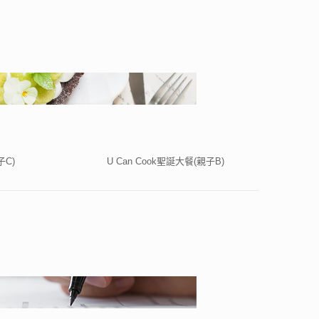
子C)
U Can Cook聖誕大餐(親子B)