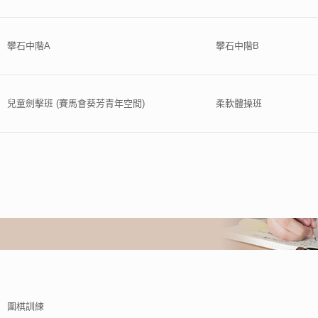
攀石中階A
攀石中階B
兒童劍擊班 (賽馬會葵芳青年空間)
柔軟體操班
圍棋訓練