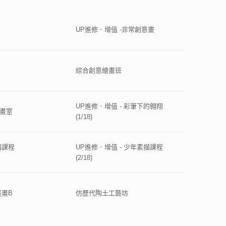
UP進修．增值 -非常創意畫
綜合創意繪畫班
UP進修．增值 - 彩筆下的翱翔
作畫室
(1/18)
描課程
UP進修．增值 - 少年素描課程
(2/18)
墨畫B
仿歷代陶土工藝坊