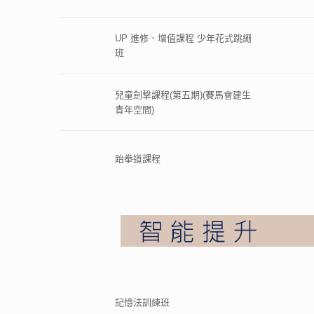
UP 進修．增值課程 少年花式跳繩
班
兒童劍撃課程(第五期)(賽馬會建生
青年空間)
跆拳道課程
記憶法訓練班