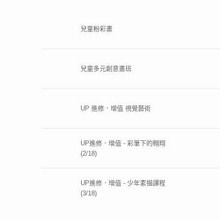
兒童粉彩畫
兒童多元創意畫班
UP 進修．增值 視覺藝術
UP進修．增值 - 彩筆下的翱翔
(2/18)
UP進修．增值 - 少年素描課程
(3/18)